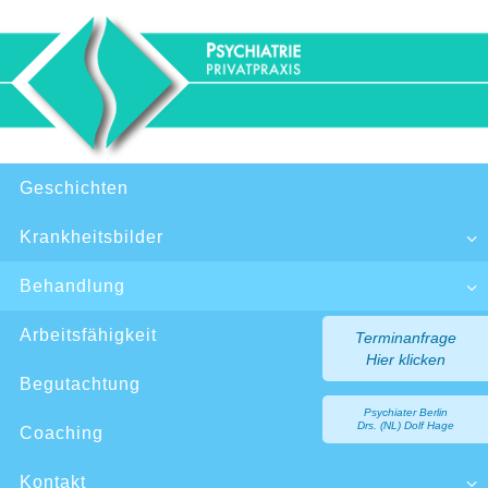
Zum
Inhalt
springen
Zum
Geschichten
Inhalt
springen
Krankheitsbilder
Behandlung
Arbeitsfähigkeit
Terminanfrage
Hier klicken
Begutachtung
Psychiater Berlin
Drs. (NL) Dolf Hage
Coaching
Kontakt