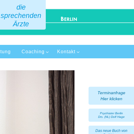
die
sprechenden
Ärzte
tung
Coaching
Kontakt
Terminanfrage
Hier klicken
Psychiater Berlin
Drs. (NL) Dolf Hage
Das neue Buch von