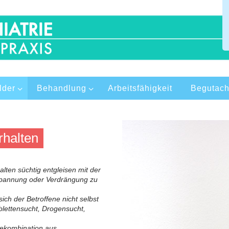
lder
Behandlung
Arbeitsfähigkeit
Begutach
rhalten
lten süchtig entgleisen mit der
spannung oder Verdrängung zu
ich der Betroffene nicht selbst
ablettensucht, Drogensucht,
piekombination aus