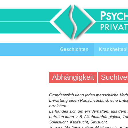
Zum
Inhalt
springen
Zum
Geschichten
Krankheitsbi
Inhalt
springen
Abhängigkeit
Suchtve
Grundsätzlich kann jedes menschliche Verha
Erwartung einen Rauschzustand, eine Ent
erreichen.
Es handelt sich um ein Verhalten, aus dem s
befreien kann: z.B. Alkoholabhängigkeit, T
Spielsucht, Kaufsucht, Sexsucht.
Je nach Abhängigkeitsprofil ist eine Thera