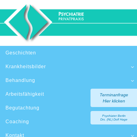
Zum
Inhalt
springen
Zum
Geschichten
Inhalt
springen
Krankheitsbilder
Behandlung
Arbeitsfähigkeit
Terminanfrage
Hier klicken
Begutachtung
Psychiater Berlin
Drs. (NL) Dolf Hage
Coaching
Kontakt