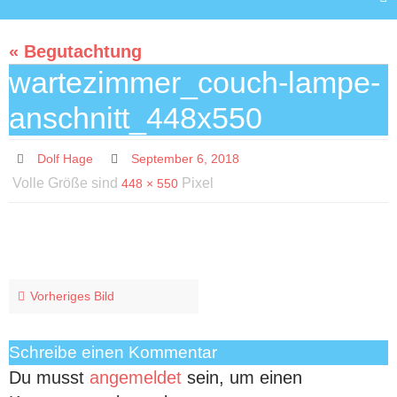
« Begutachtung
wartezimmer_couch-lampe-
anschnitt_448x550
Dolf Hage
September 6, 2018
Volle Größe sind
Pixel
448 × 550
Vorheriges Bild
Schreibe einen Kommentar
Du musst
angemeldet
sein, um einen