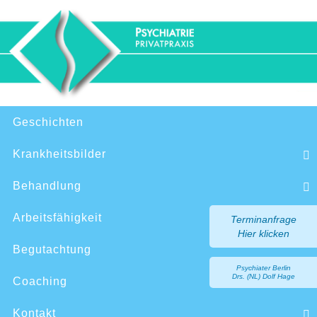
Zum
Inhalt
springen
Zum
Geschichten
Inhalt
springen
Krankheitsbilder
Behandlung
Arbeitsfähigkeit
Terminanfrage
Hier klicken
Begutachtung
Psychiater Berlin
Drs. (NL) Dolf Hage
Coaching
Kontakt