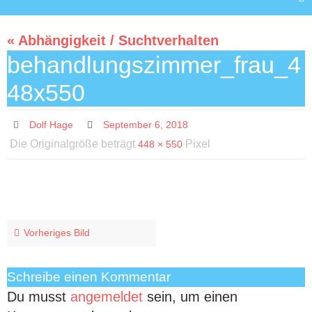
« Abhängigkeit / Suchtverhalten
behandlungszimmer_frau_4
48x550
Dolf Hage
September 6, 2018
Die Originalgröße beträgt
Pixel
448 × 550
Vorheriges Bild
Schreibe einen Kommentar
Du musst
angemeldet
sein, um einen