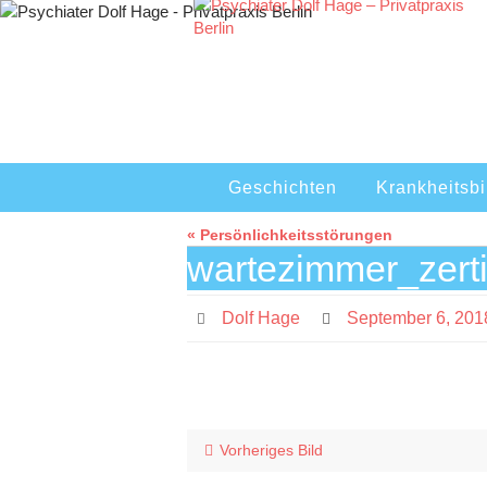
Zum
Inhalt
springen
Zum
Geschichten
Krankheitsbi
Inhalt
springen
« Persönlichkeitsstörungen
wartezimmer_zert
Dolf Hage
September 6, 201
Vorheriges Bild