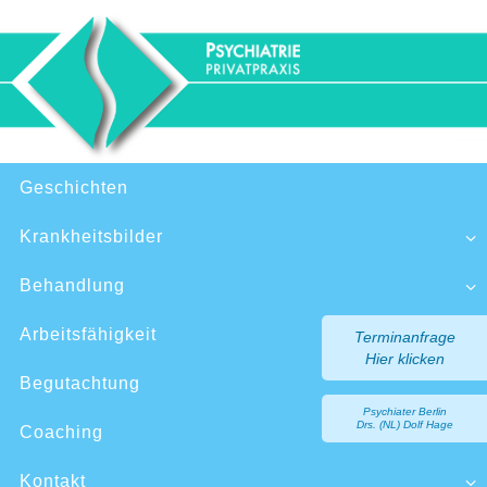
Zum
Inhalt
springen
Zum
Geschichten
Inhalt
springen
Krankheitsbilder
Behandlung
Arbeitsfähigkeit
Terminanfrage
Hier klicken
Begutachtung
Psychiater Berlin
Drs. (NL) Dolf Hage
Coaching
Kontakt